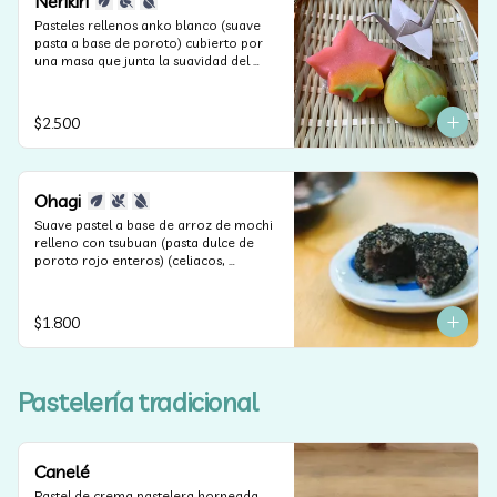
Nerikiri
Pasteles rellenos anko blanco (suave 
pasta a base de poroto) cubierto por 
una masa que junta la suavidad del 
anko y la harina de arroz. Según las 
estaciones puede contener frutos secos 
(apto celiacos, veganos y sin lactosa).
$2.500
Ohagi
Suave pastel a base de arroz de mochi 
relleno con tsubuan (pasta dulce de 
poroto rojo enteros) (celiacos, 
veganos y sin lactosa).
$1.800
Pastelería tradicional
Canelé
Pastel de crema pastelera horneada.