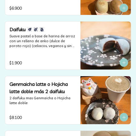
$6.900
Daifuku
Suave pastel a base de harina de arroz 
con un relleno de anko (dulce de 
poroto rojo) (celiacos, veganos y sin 
lactosa).
$1.900
Genmaicha latte o Hojicha
latte doble más 2 daifuku
2 daifuku mas Genmaicha o Hojicha 
latte doble
$8.100