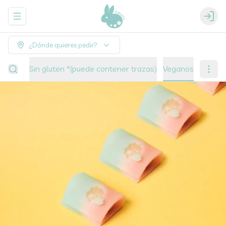
Abrir menu de navegación
Login
¿Dónde quieres pedir?
ciones
Sin gluten *(puede contener trazas)
Veganos