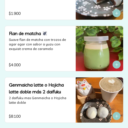
lactosa).
$1.900
Flan de matcha
Suave flan de matcha con trozos de 
agar agar con sabor a yuzu con 
exquisit crema de caramelo
$4.000
Genmaicha latte o Hojicha
latte doble más 2 daifuku
2 daifuku mas Genmaicha o Hojicha 
latte doble
$8.100