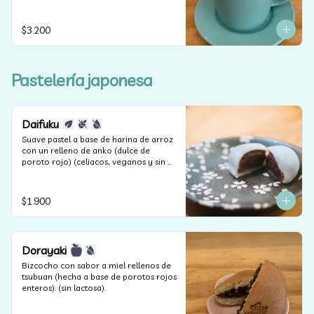
$3.200
Pastelería japonesa
Daifuku
Suave pastel a base de harina de arroz 
con un relleno de anko (dulce de 
poroto rojo) (celiacos, veganos y sin 
lactosa).
$1.900
Dorayaki
Bizcocho con sabor a miel rellenos de 
tsubuan (hecha a base de porotos rojos 
enteros). (sin lactosa).