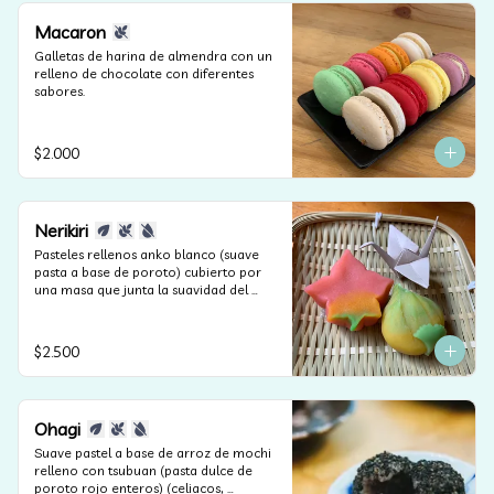
Macaron
Galletas de harina de almendra con un 
relleno de chocolate con diferentes 
sabores.
$2.000
Nerikiri
Pasteles rellenos anko blanco (suave 
pasta a base de poroto) cubierto por 
una masa que junta la suavidad del 
anko y la harina de arroz. Según las 
estaciones puede contener frutos secos 
(apto celiacos, veganos y sin lactosa).
$2.500
Ohagi
Suave pastel a base de arroz de mochi 
relleno con tsubuan (pasta dulce de 
poroto rojo enteros) (celiacos, 