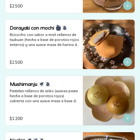
$2.500
Dorayaki con mochi
Bizcocho con sabor a miel rellenos de 
tsubuan (hecha a base de porotos rojos 
enteros) y una suave masa de harina de 
arroz sin lactosa.
$2.500
Mushimanju
Pasteles rellenos de anko (suaves pasta 
hecha a base de porotos rojos) 
cubierta con una suave masa a base de 
harina cocida al vapor. (apto veganos y 
sin lactosa).
$1.200