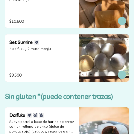
$10.600
Set Sumire
4 daifukuy 2 mushimanju
$9.500
Sin gluten *(puede contener trazas)
Daifuku
Suave pastel a base de harina de arroz 
con un relleno de anko (dulce de 
poroto rojo) (celiacos, veganos y sin 