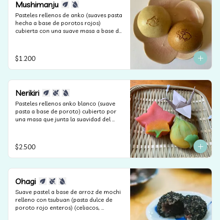
Mushimanju
Pasteles rellenos de anko (suaves pasta 
hecha a base de porotos rojos) 
cubierta con una suave masa a base de 
harina cocida al vapor. (apto veganos y 
sin lactosa).
$1.200
Nerikiri
Pasteles rellenos anko blanco (suave 
pasta a base de poroto) cubierto por 
una masa que junta la suavidad del 
anko y la harina de arroz. Según las 
estaciones puede contener frutos secos 
(apto celiacos, veganos y sin lactosa).
$2.500
Ohagi
Suave pastel a base de arroz de mochi 
relleno con tsubuan (pasta dulce de 
poroto rojo enteros) (celiacos, 
veganos y sin lactosa).