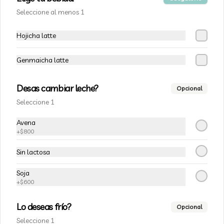
Seleccione al menos 1
$1.800
Hojicha latte
Genmaicha latte
Desas cambiar leche?
Opcional
Seleccione 1
Avena
+
$800
Conócenos
Sin lactosa
Zona de despacho
Soja
Términos y condiciones
+
$600
Política de privacidad
Lo deseas frío?
Opcional
Redes sociales
Seleccione 1