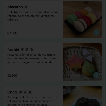
Macaron
Galletas de harina de almendra con un 
relleno de chocolate con diferentes 
sabores.
$2.000
Nerikiri
Pasteles rellenos anko blanco (suave 
pasta a base de poroto) cubierto por 
una masa que junta la suavidad del 
anko y la harina de arroz. Según las 
estaciones puede contener frutos secos 
(apto celiacos, veganos y sin lactosa).
$2.500
Ohagi
Suave pastel a base de arroz de mochi 
relleno con tsubuan (pasta dulce de 
poroto rojo enteros) (celiacos, 