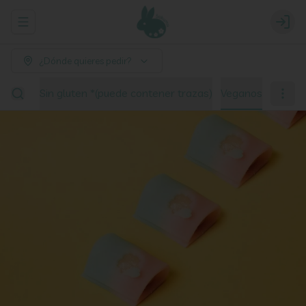
Abrir menu de navegación
Login
¿Dónde quieres pedir?
ciones
Sin gluten *(puede contener trazas)
Veganos