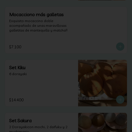
Mocacciono más galletas
Exquisito mocaccino doble 
acompañado de unas maravillosas 
galletitas de mantequilla y matcha!!
$7.100
Set Kiku
6 dorayaki
$14.400
Set Sakura
2 Dorayakicon mochi, 2 daifuku y 2 
mushimanju