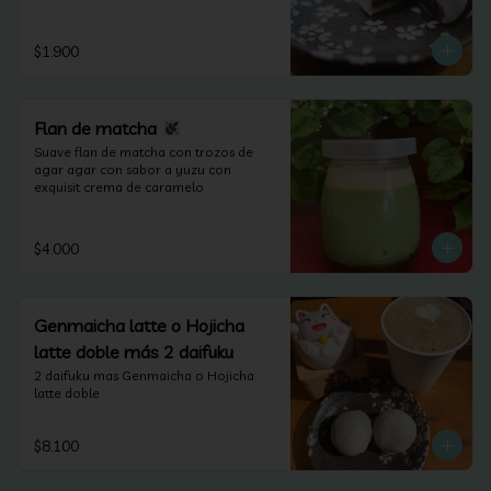
lactosa).
$1.900
Flan de matcha
Suave flan de matcha con trozos de 
agar agar con sabor a yuzu con 
exquisit crema de caramelo
$4.000
Genmaicha latte o Hojicha
latte doble más 2 daifuku
2 daifuku mas Genmaicha o Hojicha 
latte doble
$8.100