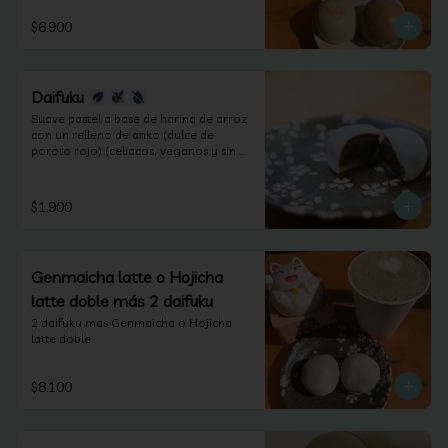
$6.900
Daifuku
Suave pastel a base de harina de arroz 
con un relleno de anko (dulce de 
poroto rojo) (celiacos, veganos y sin 
lactosa).
$1.900
Genmaicha latte o Hojicha
latte doble más 2 daifuku
2 daifuku mas Genmaicha o Hojicha 
latte doble
$8.100