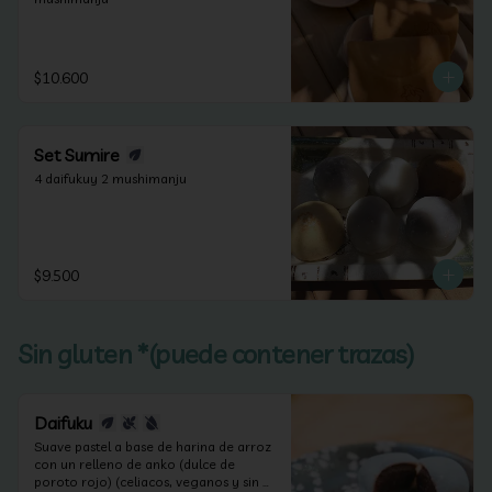
$10.600
Set Sumire
4 daifukuy 2 mushimanju
$9.500
Sin gluten *(puede contener trazas)
Daifuku
Suave pastel a base de harina de arroz 
con un relleno de anko (dulce de 
poroto rojo) (celiacos, veganos y sin 