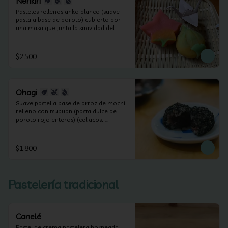
Nerikiri
Pasteles rellenos anko blanco (suave 
pasta a base de poroto) cubierto por 
una masa que junta la suavidad del 
anko y la harina de arroz. Según las 
estaciones puede contener frutos secos 
(apto celiacos, veganos y sin lactosa).
$2.500
Ohagi
Suave pastel a base de arroz de mochi 
relleno con tsubuan (pasta dulce de 
poroto rojo enteros) (celiacos, 
veganos y sin lactosa).
$1.800
Pastelería tradicional
Canelé
Pastel de crema pastelera horneada.