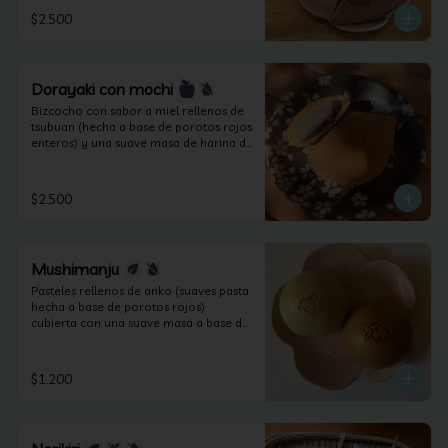
$2.500
Dorayaki con mochi
Bizcocho con sabor a miel rellenos de 
tsubuan (hecha a base de porotos rojos 
enteros) y una suave masa de harina de 
arroz sin lactosa.
$2.500
Mushimanju
Pasteles rellenos de anko (suaves pasta 
hecha a base de porotos rojos) 
cubierta con una suave masa a base de 
harina cocida al vapor. (apto veganos y 
sin lactosa).
$1.200