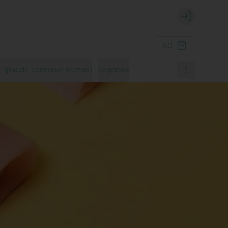
Login
$0
n *(puede contener trazas)
Veganos