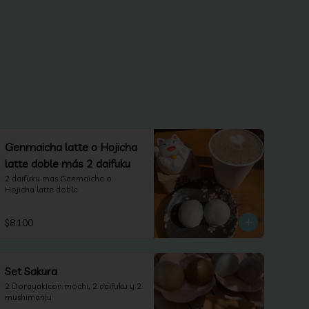
Genmaicha latte o Hojicha
latte doble más 2 daifuku
2 daifuku mas Genmaicha o 
Hojicha latte doble
$8.100
Set Sakura
2 Dorayakicon mochi, 2 daifuku y 2 
mushimanju