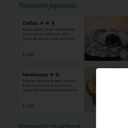
Pastelería japonesa
Daifuku
Suave pastel a base de harina de 
arroz con un relleno de anko 
(dulce de poroto rojo) (celiacos, 
veganos y sin lactosa).
$1.900
Mushimanju
Pasteles rellenos de anko (suaves 
pasta hecha a base de porotos 
rojos) cubierta con una suave masa 
a base de harina cocida al vapor. 
(apto veganos y sin lactosa).
$1.200
Pastelería tradicional