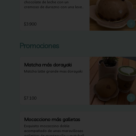
chocolate de leche con un 
cremoso de durazno con una leve 
capa de manjar y un bizcocho de 
brownie.
$3.900
Promociones
Matcha más dorayaki
Matcha latte grande mas dorayaki
$7.100
Mocacciono más galletas
Exquisito mocaccino doble 
acompañado de unas maravillosas 
galletitas de mantequilla y matcha!!