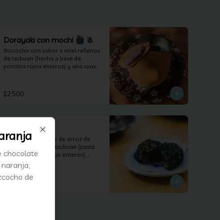
Dorayaki con mochi
Bizcocho con sabor a miel rellenos 
de tsubuan (hecha a base de 
porotos rojos enteros) y una suave 
masa de harina de arroz sin 
lactosa.
$2.500
Ohagi
aranja
Close
Suave pastel a base de arroz de 
mochi relleno con tsubuan (pasta 
e chocolate
dulce de poroto rojo enteros) 
(celiacos, veganos y sin lactosa).
 naranja,
izcocho de
$1.800