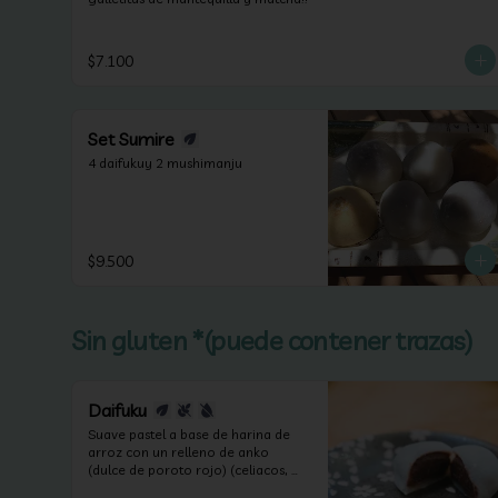
$7.100
Set Sumire
4 daifukuy 2 mushimanju
$9.500
Sin gluten *(puede contener trazas)
Daifuku
Suave pastel a base de harina de 
arroz con un relleno de anko 
(dulce de poroto rojo) (celiacos, 
veganos y sin lactosa).