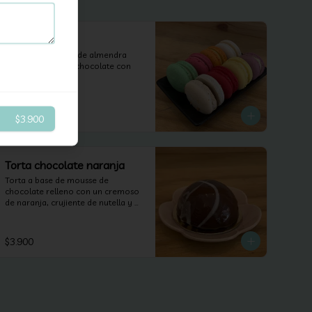
Macaron
Galletas de harina de almendra 
con un relleno de chocolate con 
diferentes sabores.
$2.000
$3.900
Torta chocolate naranja
Torta a base de mousse de 
chocolate relleno con un cremoso 
de naranja, crujiente de nutella y 
un bizcocho de naranja.
$3.900