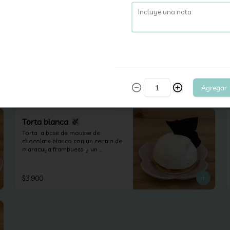
Flan de matcha
Suave flan de matcha con trozos 
de agar agar con sabor a yuzu con 
exquisit crema de caramelo
$4.000
Agregar
Torta blanca
Torta  a base de mousse de 
chocolate blanco con un centro de 
maracuya frambuesa y un 
bizcocho de almendras (apta para 
celiacos).
$3.900