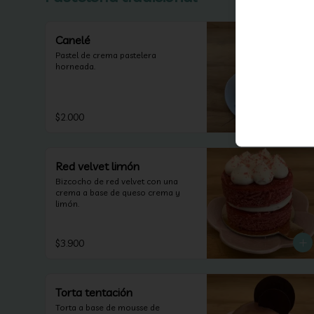
Canelé
Pastel de crema pastelera 
horneada.
$2.000
Red velvet limón
Bizcocho de red velvet con una 
crema a base de queso crema y 
limón.
$3.900
Torta tentación
Torta a base de mousse de 