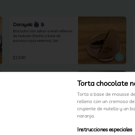
Dorayaki
Bizcocho con sabor a miel rellenos 
de tsubuan (hecha a base de 
porotos rojos enteros). (sin 
lactosa).
$2.500
Nerikiri
Torta chocolate n
Pasteles rellenos anko blanco 
(suave pasta a base de poroto) 
Torta a base de mousse d
cubierto por una masa que junta la 
suavidad del anko y la harina de 
relleno con un cremoso de
arroz. Según las estaciones puede 
crujiente de nutella y un b
contener frutos secos (apto 
$2.500
celiacos, veganos y sin lactosa).
naranja.
Instrucciones especiales