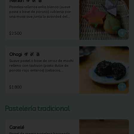
Nerikiri
Pasteles rellenos anko blanco (suave 
pasta a base de poroto) cubierto por 
una masa que junta la suavidad del 
anko y la harina de arroz. Según las 
estaciones puede contener frutos secos 
(apto celiacos, veganos y sin lactosa).
$2.500
Ohagi
Suave pastel a base de arroz de mochi 
relleno con tsubuan (pasta dulce de 
poroto rojo enteros) (celiacos, 
veganos y sin lactosa).
$1.800
Pastelería tradicional
Canelé
Pastel de crema pastelera horneada.