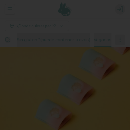
Abrir menu de navegación
Login
¿Dónde quieres pedir?
ciones
Sin gluten *(puede contener trazas)
Veganos