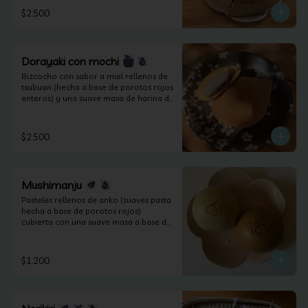
$2.500
Dorayaki con mochi
Bizcocho con sabor a miel rellenos de 
tsubuan (hecha a base de porotos rojos 
enteros) y una suave masa de harina de 
arroz sin lactosa.
$2.500
Mushimanju
Pasteles rellenos de anko (suaves pasta 
hecha a base de porotos rojos) 
cubierta con una suave masa a base de 
harina cocida al vapor. (apto veganos y 
sin lactosa).
$1.200