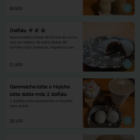
$6.900
Daifuku
Suave pastel a base de harina de arroz 
con un relleno de anko (dulce de 
poroto rojo) (celiacos, veganos y sin 
lactosa).
$1.900
Genmaicha latte o Hojicha
latte doble más 2 daifuku
2 daifuku mas Genmaicha o Hojicha 
latte doble
$8.100