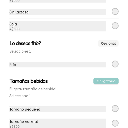
+
$800
$1.800
Sin lactosa
Soja
+
$600
Lo deseas frío?
Opcional
Seleccione 1
Frío
Tamaños bebidas
Obligatorio
Conócenos
Elige tu tamaño de bebida!
Seleccione 1
Zona de despacho
Términos y condiciones
Tamaño pequeño
Política de privacidad
Tamaño normal
Redes sociales
+
$800