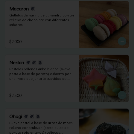
Macaron
Galletas de harina de almendra con un 
relleno de chocolate con diferentes 
sabores.
$2.000
Nerikiri
Pasteles rellenos anko blanco (suave 
pasta a base de poroto) cubierto por 
una masa que junta la suavidad del 
anko y la harina de arroz. Según las 
estaciones puede contener frutos secos 
(apto celiacos, veganos y sin lactosa).
$2.500
Ohagi
Suave pastel a base de arroz de mochi 
relleno con tsubuan (pasta dulce de 
poroto rojo enteros) (celiacos, 