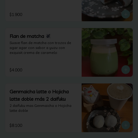
lactosa).
$1.900
Flan de matcha
Suave flan de matcha con trozos de 
agar agar con sabor a yuzu con 
exquisit crema de caramelo
$4.000
Genmaicha latte o Hojicha
latte doble más 2 daifuku
2 daifuku mas Genmaicha o Hojicha 
latte doble
$8.100