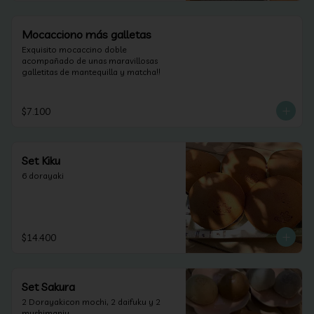
Mocacciono más galletas
Exquisito mocaccino doble 
acompañado de unas maravillosas 
galletitas de mantequilla y matcha!!
$7.100
Set Kiku
6 dorayaki
$14.400
Set Sakura
2 Dorayakicon mochi, 2 daifuku y 2 
mushimanju