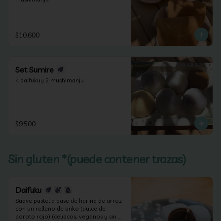
$10.600
Set Sumire
4 daifukuy 2 mushimanju
$9.500
Sin gluten *(puede contener trazas)
Daifuku
Suave pastel a base de harina de arroz 
con un relleno de anko (dulce de 
poroto rojo) (celiacos, veganos y sin 