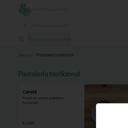
Inicio
Pide aquí
Local
¿Dónde quieres pedir?
Pastelería tradicional
Sakumu
Pastelería tradicional
Pastelería tradicional
Canelé
Pastel de crema pastelera 
horneada.
$2.000