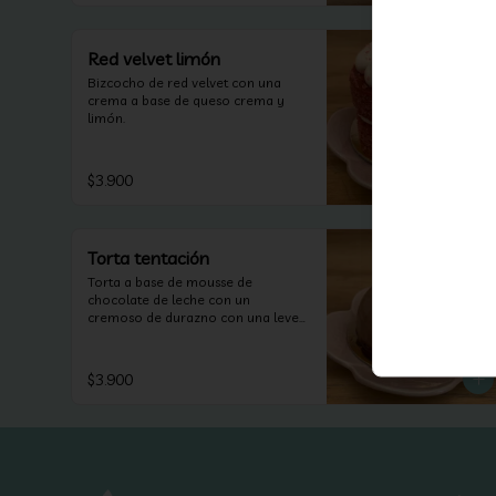
Red velvet limón
Bizcocho de red velvet con una 
crema a base de queso crema y 
limón.
$3.900
Torta tentación
Torta a base de mousse de 
chocolate de leche con un 
cremoso de durazno con una leve 
capa de manjar y un bizcocho de 
brownie.
$3.900