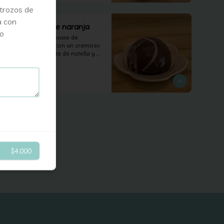
trozos de
u con
Torta chocolate naranja
lo
Torta a base de mousse de 
chocolate relleno con un cremoso 
de naranja, crujiente de nutella y 
un bizcocho de naranja.
$3.900
$4.000