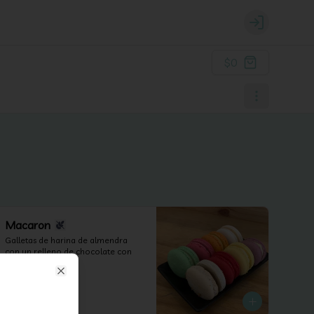
Login
$0
Macaron
Galletas de harina de almendra 
con un relleno de chocolate con 
diferentes sabores.
Close
$2.000