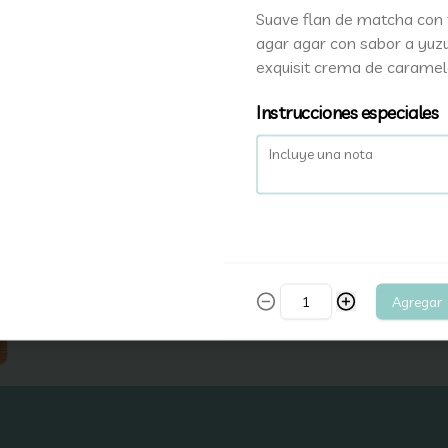
Suave flan de matcha con 
agar agar con sabor a yuz
Torta blanca
exquisit crema de carame
Torta  a base de mousse de 
chocolate blanco con un centro de 
maracuya frambuesa y un 
Instrucciones especiales
bizcocho de almendras (apta para 
celiacos).
$3.900
Agregar