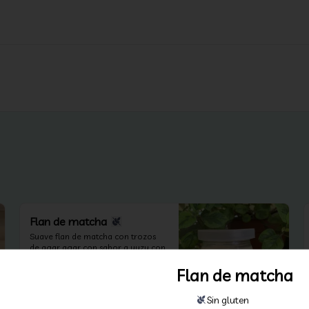
Flan de matcha
Suave flan de matcha con trozos 
de agar agar con sabor a yuzu con 
exquisit crema de caramelo
Flan de matcha
$4.000
Sin gluten