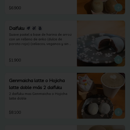
$6.900
Daifuku
Suave pastel a base de harina de arroz 
con un relleno de anko (dulce de 
poroto rojo) (celiacos, veganos y sin 
lactosa).
$1.900
Genmaicha latte o Hojicha
latte doble más 2 daifuku
2 daifuku mas Genmaicha o Hojicha 
latte doble
$8.100