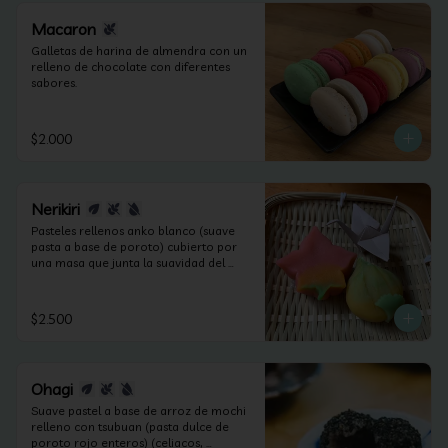
Macaron
Galletas de harina de almendra con un 
relleno de chocolate con diferentes 
sabores.
$2.000
Nerikiri
Pasteles rellenos anko blanco (suave 
pasta a base de poroto) cubierto por 
una masa que junta la suavidad del 
anko y la harina de arroz. Según las 
estaciones puede contener frutos secos 
(apto celiacos, veganos y sin lactosa).
$2.500
Ohagi
Suave pastel a base de arroz de mochi 
relleno con tsubuan (pasta dulce de 
poroto rojo enteros) (celiacos, 