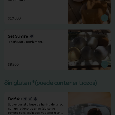
$10.600
Set Sumire
4 daifukuy 2 mushimanju
$9.500
Sin gluten *(puede contener trazas)
Daifuku
Suave pastel a base de harina de arroz 
con un relleno de anko (dulce de 
poroto rojo) (celiacos, veganos y sin 