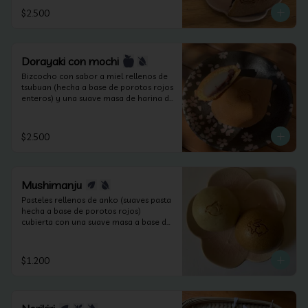
$2.500
Dorayaki con mochi
Bizcocho con sabor a miel rellenos de 
tsubuan (hecha a base de porotos rojos 
enteros) y una suave masa de harina de 
arroz sin lactosa.
$2.500
Mushimanju
Pasteles rellenos de anko (suaves pasta 
hecha a base de porotos rojos) 
cubierta con una suave masa a base de 
harina cocida al vapor. (apto veganos y 
sin lactosa).
$1.200