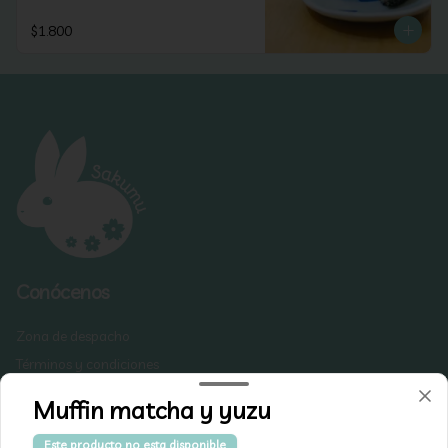
$1.800
Conócenos
Zona de despacho
Términos y condiciones
Política de privacidad
Muffin matcha y yuzu
Redes sociales
Este producto no esta disponible