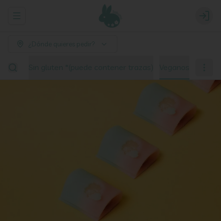
Abrir menu de navegación
Login
¿Dónde quieres pedir?
ciones
Sin gluten *(puede contener trazas)
Veganos