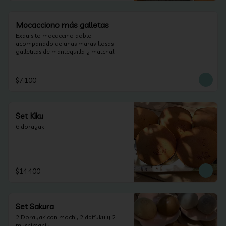
Mocacciono más galletas
Exquisito mocaccino doble 
acompañado de unas maravillosas 
galletitas de mantequilla y matcha!!
$7.100
Set Kiku
6 dorayaki
$14.400
Set Sakura
2 Dorayakicon mochi, 2 daifuku y 2 
mushimanju