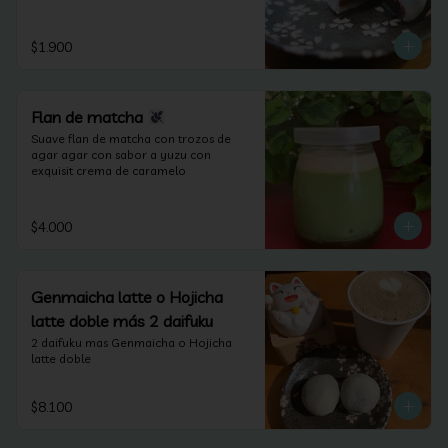
lactosa).
$1.900
Flan de matcha
Suave flan de matcha con trozos de 
agar agar con sabor a yuzu con 
exquisit crema de caramelo
$4.000
Genmaicha latte o Hojicha
latte doble más 2 daifuku
2 daifuku mas Genmaicha o Hojicha 
latte doble
$8.100