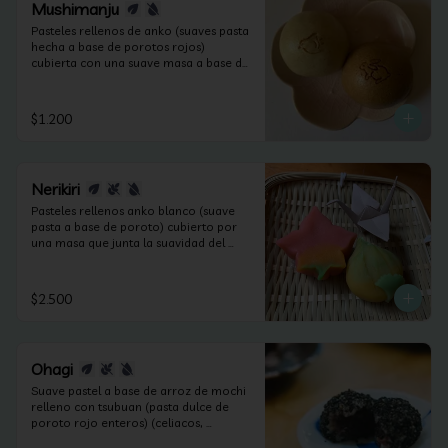
Mushimanju
Pasteles rellenos de anko (suaves pasta 
hecha a base de porotos rojos) 
cubierta con una suave masa a base de 
harina cocida al vapor. (apto veganos y 
sin lactosa).
$1.200
Nerikiri
Pasteles rellenos anko blanco (suave 
pasta a base de poroto) cubierto por 
una masa que junta la suavidad del 
anko y la harina de arroz. Según las 
estaciones puede contener frutos secos 
(apto celiacos, veganos y sin lactosa).
$2.500
Ohagi
Suave pastel a base de arroz de mochi 
relleno con tsubuan (pasta dulce de 
poroto rojo enteros) (celiacos, 
veganos y sin lactosa).