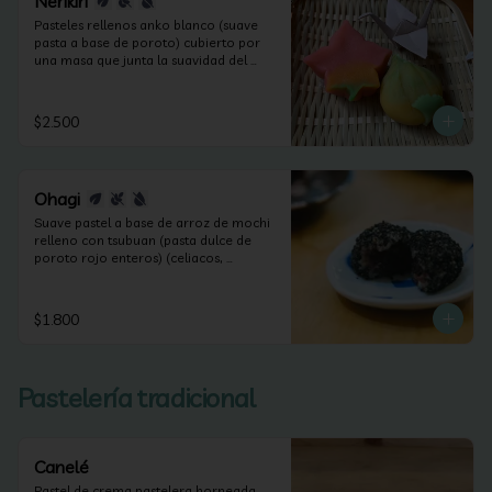
Nerikiri
Pasteles rellenos anko blanco (suave 
pasta a base de poroto) cubierto por 
una masa que junta la suavidad del 
anko y la harina de arroz. Según las 
estaciones puede contener frutos secos 
(apto celiacos, veganos y sin lactosa).
$2.500
Ohagi
Suave pastel a base de arroz de mochi 
relleno con tsubuan (pasta dulce de 
poroto rojo enteros) (celiacos, 
veganos y sin lactosa).
$1.800
Pastelería tradicional
Canelé
Pastel de crema pastelera horneada.